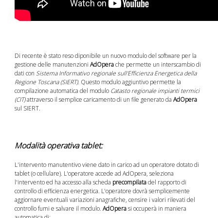
Di recente è stato reso diponibile un nuovo modulo del software per la
gestione delle manutenzioni
AdOpera
che permette un interscambio di
dati con
Sistema Informativo regionale sull'Efficienza Energetica della
Regione Toscana (SIERT)
. Questo modulo aggiuntivo permette la
compilazione automatica del modulo
Catasto regionale impianti termici
(CIT)
attraverso il semplice caricamento di un file generato da
AdOpera
sul SIERT.
Modalità operativa tablet:
L'intervento manutentivo viene dato in carico ad un operatore dotato di
tablet (o cellulare). L'operatore accede ad AdOpera, seleziona
l'intervento ed ha accesso alla scheda
precompilata
del rapporto di
controllo di efficienza energetica. L'operatore dovrà semplicemente
aggiornare eventuali variazioni anagrafiche, censire i valori rilevati del
controllo fumi e salvare il modulo.
AdOpera
si occuperà in maniera
automatica di: