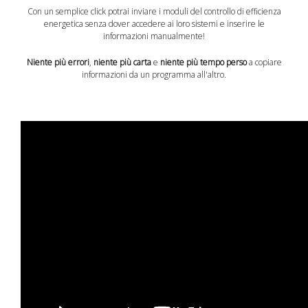
Con un semplice click potrai inviare i moduli del controllo di efficienza
energetica senza dover accedere ai loro sistemi e inserire le
informazioni manualmente!
Niente più errori
,
niente più carta
e
niente più tempo perso
a copiare
informazioni da un programma all'altro.