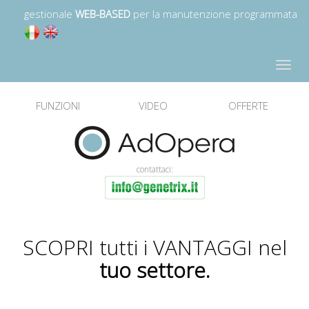
gestionale
WEB-BASED
per la manutenzione programmata
Toggle
navigat
FUNZIONI
VIDEO
OFFERTE
contattaci:
SCOPRI tutti i VANTAGGI nel
tuo settore.