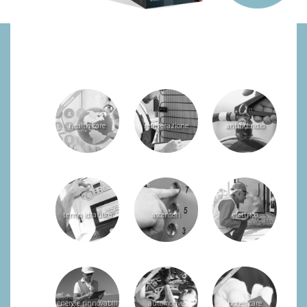
SCOPRI le applicazioni per il
tuo
settore
.
health care
refrigerazione
antincendio
termo idraulico
ascensori
elettrico
energie rinnovabili
automotive
hotels care